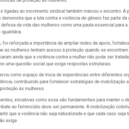
olíticas de proteção às mulheres.
s ligadas ao movimento sindical também marcou o encontro. A p
 demonstra que a luta contra a violência de gênero faz parte d
 a defesa da vida das mulheres como uma pauta essencial para a
igualitária.
foi reforçada a importância de ampliar redes de apoio, fortalece
que as mulheres tenham acesso à proteção quando se encontram 
caram ainda que a violência contra a mulher não pode ser trata
mo uma questão social que exige respostas estruturais.
rviu como espaço de troca de experiências entre diferentes o
lência, contribuindo para fortalecer estratégias de mobilização 
proteção às mulheres.
entes, iniciativas como essa são fundamentais para manter o de
ombate ao feminicídio deve ser permanente. A mobilização colet
ntir que a violência não seja naturalizada e que cada caso seja 
ão exige.