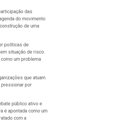
articipação das
a agenda do movimento
 construção de uma
r políticas de
em situação de risco.
da como um problema
rganizações que atuam
e pressionar por
bate público ativo e
iva é apontada como um
tratado com a