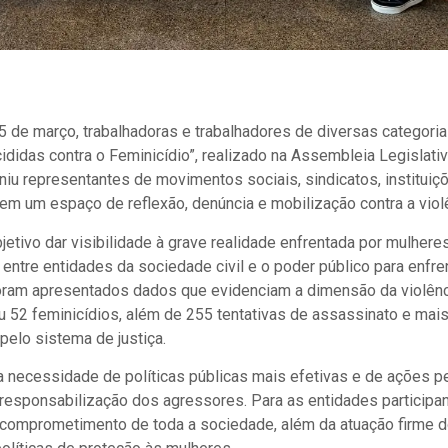
a 5 de março, trabalhadoras e trabalhadores de diversas categori
ididas contra o Feminicídio”, realizado na Assembleia Legislativ
uniu representantes de movimentos sociais, sindicatos, instituiç
m um espaço de reflexão, denúncia e mobilização contra a viol
etivo dar visibilidade à grave realidade enfrentada por mulher
o entre entidades da sociedade civil e o poder público para enfre
foram apresentados dados que evidenciam a dimensão da violên
ou 52 feminicídios, além de 255 tentativas de assassinato e mai
pelo sistema de justiça.
 necessidade de políticas públicas mais efetivas e de ações 
responsabilização dos agressores. Para as entidades participa
o comprometimento de toda a sociedade, além da atuação firme 