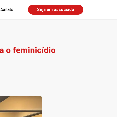
Contato
Seja um associado
a o feminicídio