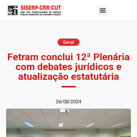
Geral
Fetram conclui 12ª Plenária
com debates jurídicos e
atualização estatutária
26/08/2024