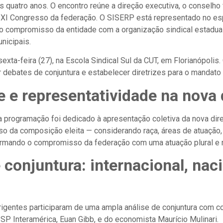
 quatro anos. O encontro reúne a direção executiva, o conselho 
no XI Congresso da federação. O SISERP está representado no e
o o compromisso da entidade com a organização sindical estadua
nicipais.
exta-feira (27), na Escola Sindical Sul da CUT, em Florianópolis. 
r debates de conjuntura e estabelecer diretrizes para o mandat
e e representatividade na nova 
 programação foi dedicado à apresentação coletiva da nova dir
rso da composição eleita — considerando raça, áreas de atuação
firmando o compromisso da federação com uma atuação plural e r
conjuntura: internacional, naci
rigentes participaram de uma ampla análise de conjuntura com c
ISP Interamérica, Euan Gibb, e do economista Maurício Mulinari.