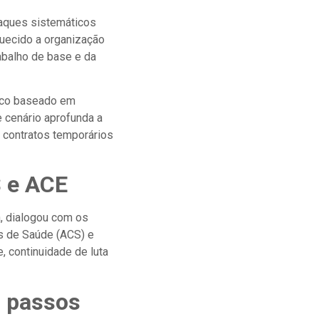
taques sistemáticos
quecido a organização
abalho de base e da
mico baseado em
 cenário aprofunda a
e contratos temporários
S e ACE
a, dialogou com os
os de Saúde (ACS) e
 continuidade de luta
s passos