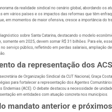
orama da realidade sindical no cenário global, abordando os a
tas em vários países e os impactos das reformas que têm enfra
 que, em momentos de maior ofensiva, cresce a importância do tr
 diagnóstico sobre Santa Catarina, destacando o modelo econô
ue, somente em 2025, devem somar R$ 31 bilhões. Para ele, esse
 no serviço público, refletindo em perdas salariais, ampliação d
ão.
ento da representação dos AC
 secretária de Organização Sindical da CUT Nacional, Graça Cost
tégias para fortalecer a representação dos Agentes Comunitári
 Endemias (ACE). O debate destacou a necessidade de unidade,
sentação em entidades com atuação concreta nos municípios.
do mandato anterior e próximo