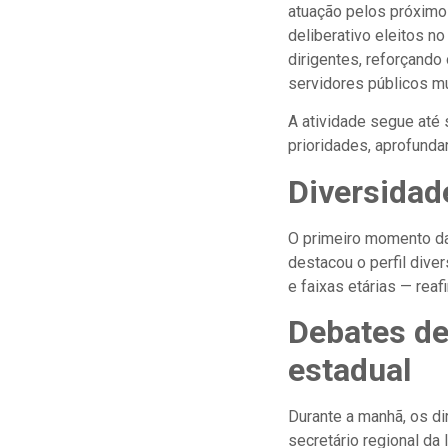
atuação pelos próximos
deliberativo eleitos 
dirigentes, reforçand
servidores públicos mu
A atividade segue até s
prioridades, aprofunda
Diversidad
O primeiro momento da
destacou o perfil dive
e faixas etárias — rea
Debates de 
estadual
Durante a manhã, os di
secretário regional da 