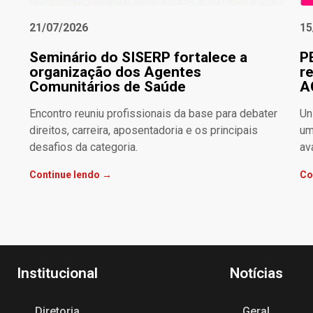
21/07/2026
15
Seminário do SISERP fortalece a
P
organização dos Agentes
r
Comunitários de Saúde
A
Encontro reuniu profissionais da base para debater
Un
direitos, carreira, aposentadoria e os principais
um
desafios da categoria.
av
Continue lendo →
Co
Institucional
Notícias
Diretoria
Geral