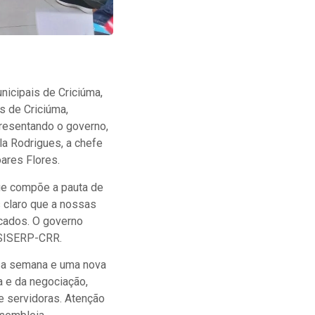
nicipais de Criciúma,
s de Criciúma,
resentando o governo,
la Rodrigues, a chefe
ares Flores.
que compõe a pauta de
s claro que a nossas
icados. O governo
 SISERP-CRR.
ssa semana e uma nova
a e da negociação,
 e servidoras. Atenção