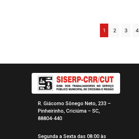
1
2
3
4
R. Giácomo Sônego Neto, 233 –
Pinheirinho, Criciúma – SC,
88804-440
Segunda a Sexta das 08:00 às