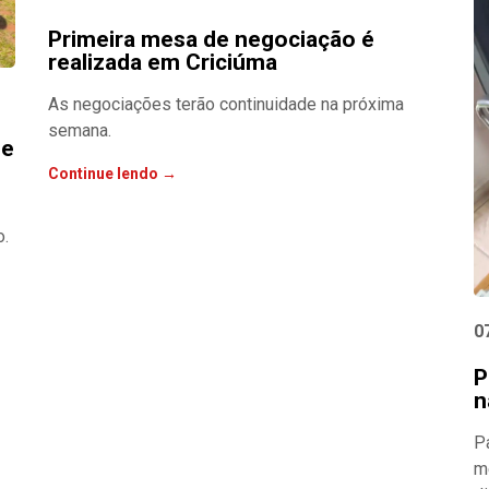
Primeira mesa de negociação é
realizada em Criciúma
As negociações terão continuidade na próxima
semana.
ne
Continue lendo →
o.
0
P
n
P
m