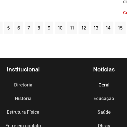
di
C
5
6
7
8
9
10
11
12
13
14
15
Institucional
Notícias
Diretoria
Geral
História
Educação
Estrutura Física
Saúde
Entre em contato
Obras