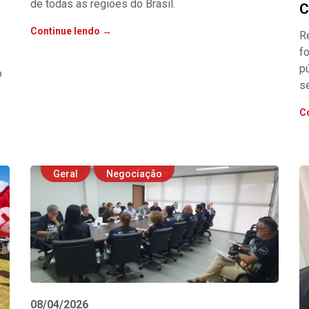
de todas as regiões do Brasil.
C
Continue lendo →
R
fo
p
o
s
C
Geral
Negociação
08/04/2026